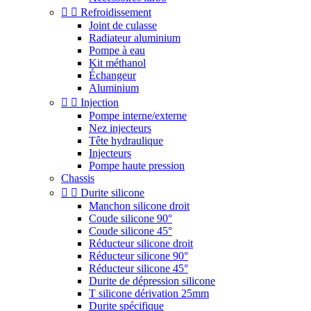


Refroidissement
Joint de culasse
Radiateur aluminium
Pompe à eau
Kit méthanol
Échangeur
Aluminium


Injection
Pompe interne/externe
Nez injecteurs
Tête hydraulique
Injecteurs
Pompe haute pression
Chassis


Durite silicone
Manchon silicone droit
Coude silicone 90°
Coude silicone 45°
Réducteur silicone droit
Réducteur silicone 90°
Réducteur silicone 45°
Durite de dépression silicone
T silicone dérivation 25mm
Durite spécifique