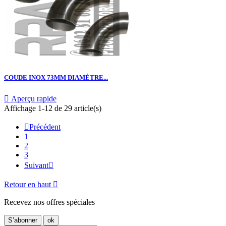
COUDE INOX 73MM DIAMÈTRE...

Aperçu rapide
Affichage 1-12 de 29 article(s)

Précédent
1
2
3
Suivant

Retour en haut

Recevez nos offres spéciales