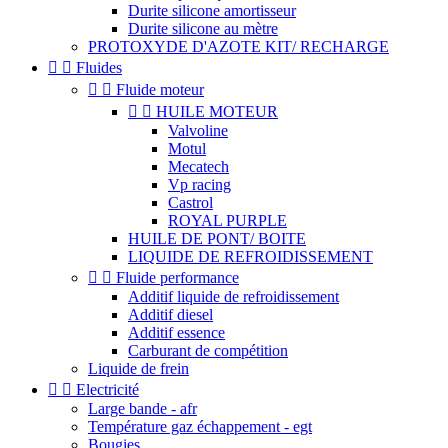
Durite silicone amortisseur
Durite silicone au mètre
PROTOXYDE D'AZOTE KIT/ RECHARGE


Fluides


Fluide moteur


HUILE MOTEUR
Valvoline
Motul
Mecatech
Vp racing
Castrol
ROYAL PURPLE
HUILE DE PONT/ BOITE
LIQUIDE DE REFROIDISSEMENT


Fluide performance
Additif liquide de refroidissement
Additif diesel
Additif essence
Carburant de compétition
Liquide de frein


Electricité
Large bande - afr
Température gaz échappement - egt
Bougies