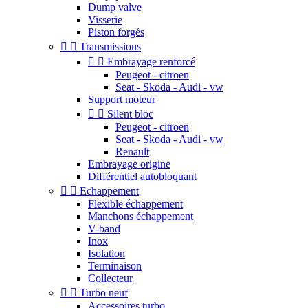
Dump valve
Visserie
Piston forgés


Transmissions


Embrayage renforcé
Peugeot - citroen
Seat - Skoda - Audi - vw
Support moteur


Silent bloc
Peugeot - citroen
Seat - Skoda - Audi - vw
Renault
Embrayage origine
Différentiel autobloquant


Echappement
Flexible échappement
Manchons échappement
V-band
Inox
Isolation
Terminaison
Collecteur


Turbo neuf
Accessoires turbo