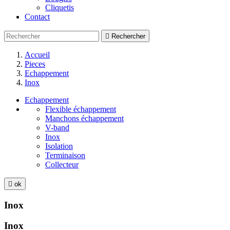
Cliquetis
Contact

Rechercher
Accueil
Pieces
Echappement
Inox
Echappement
Flexible échappement
Manchons échappement
V-band
Inox
Isolation
Terminaison
Collecteur

ok
Inox
Inox