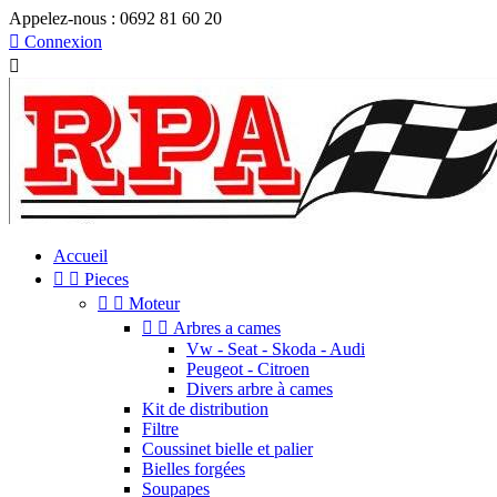
Appelez-nous :
0692 81 60 20

Connexion

Accueil


Pieces


Moteur


Arbres a cames
Vw - Seat - Skoda - Audi
Peugeot - Citroen
Divers arbre à cames
Kit de distribution
Filtre
Coussinet bielle et palier
Bielles forgées
Soupapes