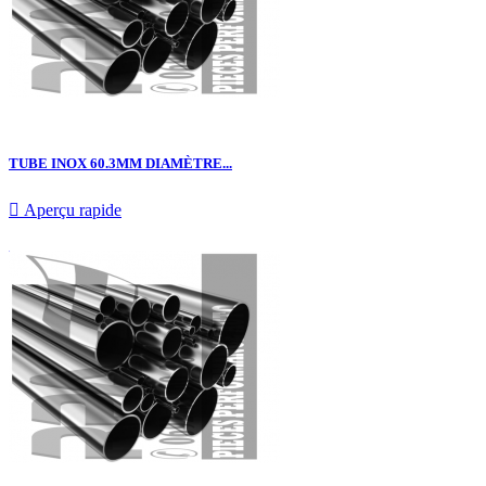
TUBE INOX 60.3MM DIAMÈTRE...

Aperçu rapide