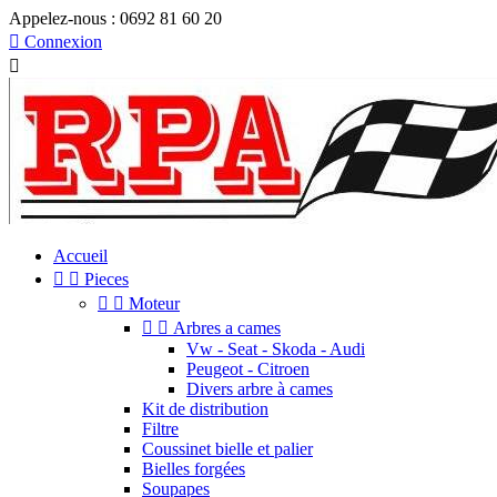
Appelez-nous :
0692 81 60 20

Connexion

Accueil


Pieces


Moteur


Arbres a cames
Vw - Seat - Skoda - Audi
Peugeot - Citroen
Divers arbre à cames
Kit de distribution
Filtre
Coussinet bielle et palier
Bielles forgées
Soupapes