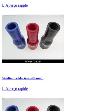

Aperçu rapide
57-60mm réducteur silicone...

Aperçu rapide