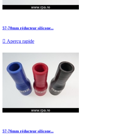
57-70mm réducteur silicone...

Aperçu rapide
57-76mm réducteur silicone...