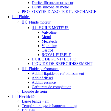
Durite silicone amortisseur
Durite silicone au mètre
PROTOXYDE D'AZOTE KIT/ RECHARGE


Fluides


Fluide moteur


HUILE MOTEUR
Valvoline
Motul
Mecatech
Vp racing
Castrol
ROYAL PURPLE
HUILE DE PONT/ BOITE
LIQUIDE DE REFROIDISSEMENT


Fluide performance
Additif liquide de refroidissement
Additif diesel
Additif essence
Carburant de compétition
Liquide de frein


Electricité
Large bande - afr
Température gaz échappement - egt
Bougies