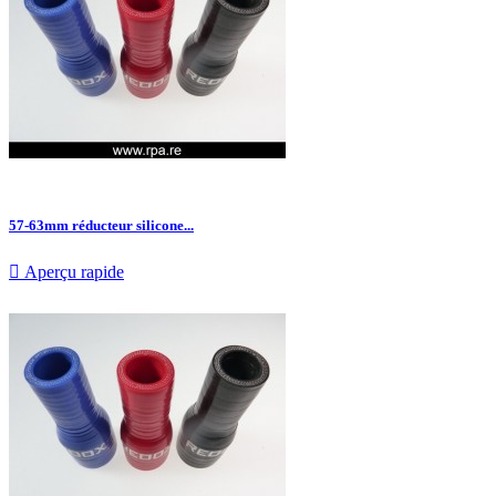
57-63mm réducteur silicone...

Aperçu rapide