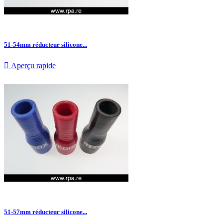
51-54mm réducteur silicone...

Aperçu rapide
51-57mm réducteur silicone...