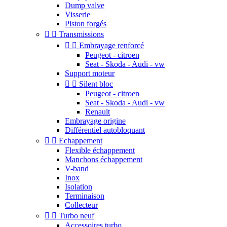
Dump valve
Visserie
Piston forgés


Transmissions


Embrayage renforcé
Peugeot - citroen
Seat - Skoda - Audi - vw
Support moteur


Silent bloc
Peugeot - citroen
Seat - Skoda - Audi - vw
Renault
Embrayage origine
Différentiel autobloquant


Echappement
Flexible échappement
Manchons échappement
V-band
Inox
Isolation
Terminaison
Collecteur


Turbo neuf
Accessoires turbo