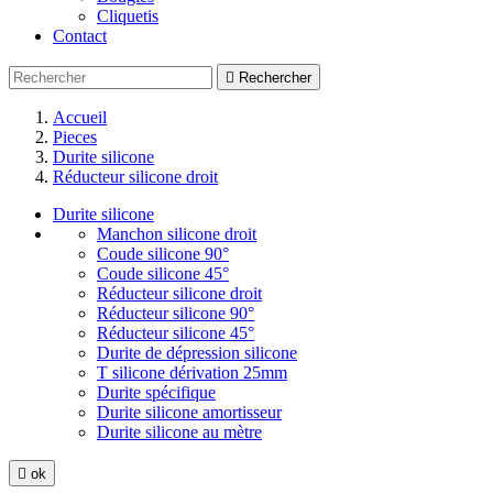
Cliquetis
Contact

Rechercher
Accueil
Pieces
Durite silicone
Réducteur silicone droit
Durite silicone
Manchon silicone droit
Coude silicone 90°
Coude silicone 45°
Réducteur silicone droit
Réducteur silicone 90°
Réducteur silicone 45°
Durite de dépression silicone
T silicone dérivation 25mm
Durite spécifique
Durite silicone amortisseur
Durite silicone au mètre

ok