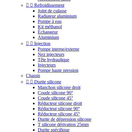


Refroidissement
Joint de culasse
Radiateur aluminium
Pompe à eau
Kit méthanol
Échangeur
Aluminium


Injection
Pompe interne/externe
Nez injecteurs
Tête hydraulique
Injecteurs
Pompe haute pression
Chassis


Durite silicone
Manchon silicone droit
Coude silicone 90°
Coude silicone 45°
Réducteur silicone droit
Réducteur silicone 90°
Réducteur silicone 45°
Durite de dépression silicone
T silicone dérivation 25mm
Durite spécifique