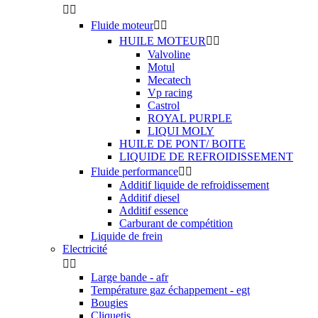


Fluide moteur


HUILE MOTEUR


Valvoline
Motul
Mecatech
Vp racing
Castrol
ROYAL PURPLE
LIQUI MOLY
HUILE DE PONT/ BOITE
LIQUIDE DE REFROIDISSEMENT
Fluide performance


Additif liquide de refroidissement
Additif diesel
Additif essence
Carburant de compétition
Liquide de frein
Electricité


Large bande - afr
Température gaz échappement - egt
Bougies
Cliquetis