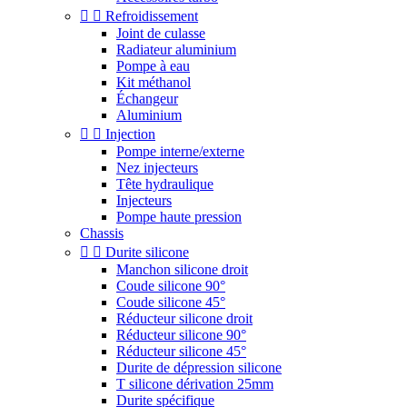


Refroidissement
Joint de culasse
Radiateur aluminium
Pompe à eau
Kit méthanol
Échangeur
Aluminium


Injection
Pompe interne/externe
Nez injecteurs
Tête hydraulique
Injecteurs
Pompe haute pression
Chassis


Durite silicone
Manchon silicone droit
Coude silicone 90°
Coude silicone 45°
Réducteur silicone droit
Réducteur silicone 90°
Réducteur silicone 45°
Durite de dépression silicone
T silicone dérivation 25mm
Durite spécifique