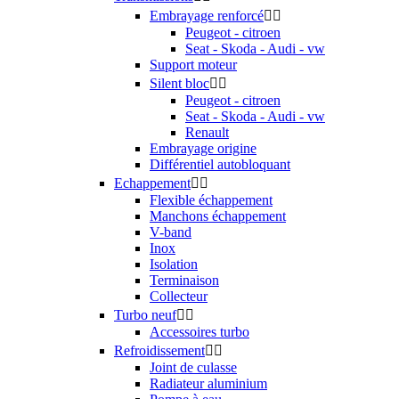
Embrayage renforcé


Peugeot - citroen
Seat - Skoda - Audi - vw
Support moteur
Silent bloc


Peugeot - citroen
Seat - Skoda - Audi - vw
Renault
Embrayage origine
Différentiel autobloquant
Echappement


Flexible échappement
Manchons échappement
V-band
Inox
Isolation
Terminaison
Collecteur
Turbo neuf


Accessoires turbo
Refroidissement


Joint de culasse
Radiateur aluminium