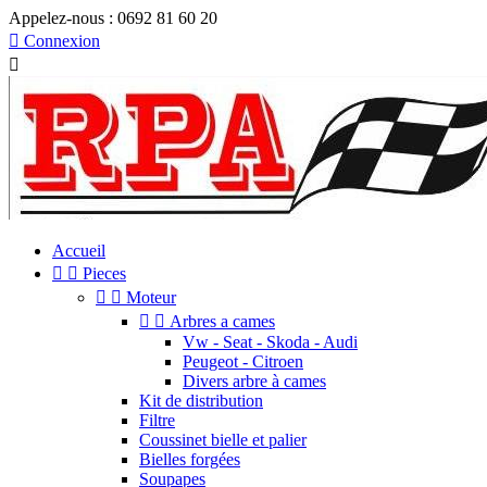
Appelez-nous :
0692 81 60 20

Connexion

Accueil


Pieces


Moteur


Arbres a cames
Vw - Seat - Skoda - Audi
Peugeot - Citroen
Divers arbre à cames
Kit de distribution
Filtre
Coussinet bielle et palier
Bielles forgées
Soupapes