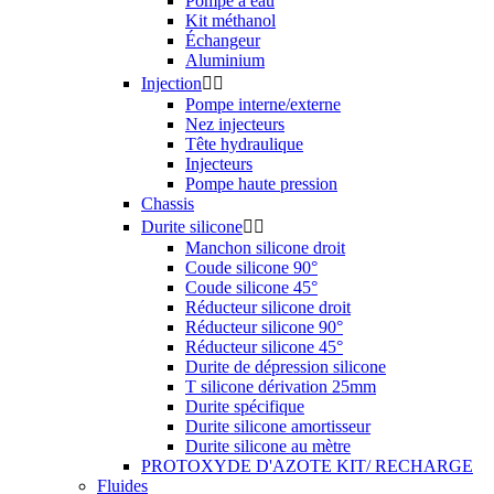
Pompe à eau
Kit méthanol
Échangeur
Aluminium
Injection


Pompe interne/externe
Nez injecteurs
Tête hydraulique
Injecteurs
Pompe haute pression
Chassis
Durite silicone


Manchon silicone droit
Coude silicone 90°
Coude silicone 45°
Réducteur silicone droit
Réducteur silicone 90°
Réducteur silicone 45°
Durite de dépression silicone
T silicone dérivation 25mm
Durite spécifique
Durite silicone amortisseur
Durite silicone au mètre
PROTOXYDE D'AZOTE KIT/ RECHARGE
Fluides