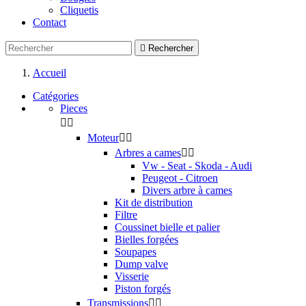
Cliquetis
Contact

Rechercher
Accueil
Catégories
Pieces


Moteur


Arbres a cames


Vw - Seat - Skoda - Audi
Peugeot - Citroen
Divers arbre à cames
Kit de distribution
Filtre
Coussinet bielle et palier
Bielles forgées
Soupapes
Dump valve
Visserie
Piston forgés
Transmissions

