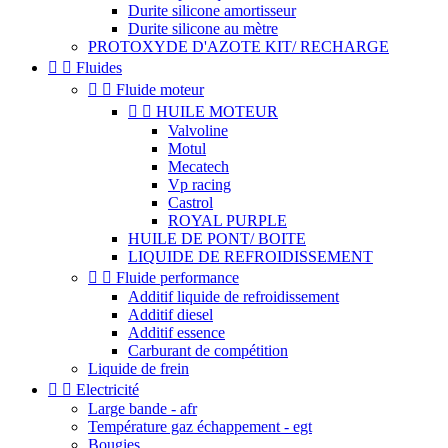
Durite silicone amortisseur
Durite silicone au mètre
PROTOXYDE D'AZOTE KIT/ RECHARGE


Fluides


Fluide moteur


HUILE MOTEUR
Valvoline
Motul
Mecatech
Vp racing
Castrol
ROYAL PURPLE
HUILE DE PONT/ BOITE
LIQUIDE DE REFROIDISSEMENT


Fluide performance
Additif liquide de refroidissement
Additif diesel
Additif essence
Carburant de compétition
Liquide de frein


Electricité
Large bande - afr
Température gaz échappement - egt
Bougies