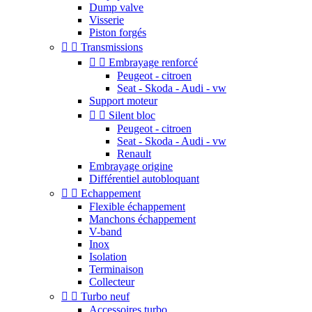
Dump valve
Visserie
Piston forgés


Transmissions


Embrayage renforcé
Peugeot - citroen
Seat - Skoda - Audi - vw
Support moteur


Silent bloc
Peugeot - citroen
Seat - Skoda - Audi - vw
Renault
Embrayage origine
Différentiel autobloquant


Echappement
Flexible échappement
Manchons échappement
V-band
Inox
Isolation
Terminaison
Collecteur


Turbo neuf
Accessoires turbo