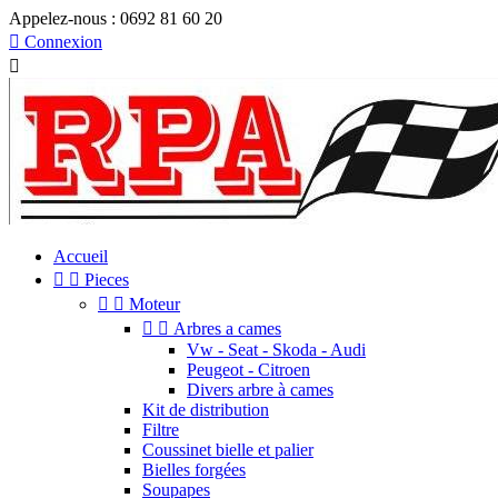
Appelez-nous :
0692 81 60 20

Connexion

Accueil


Pieces


Moteur


Arbres a cames
Vw - Seat - Skoda - Audi
Peugeot - Citroen
Divers arbre à cames
Kit de distribution
Filtre
Coussinet bielle et palier
Bielles forgées
Soupapes