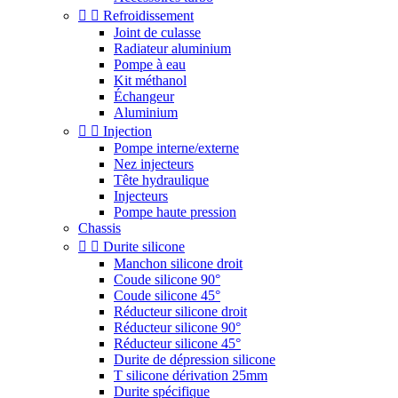


Refroidissement
Joint de culasse
Radiateur aluminium
Pompe à eau
Kit méthanol
Échangeur
Aluminium


Injection
Pompe interne/externe
Nez injecteurs
Tête hydraulique
Injecteurs
Pompe haute pression
Chassis


Durite silicone
Manchon silicone droit
Coude silicone 90°
Coude silicone 45°
Réducteur silicone droit
Réducteur silicone 90°
Réducteur silicone 45°
Durite de dépression silicone
T silicone dérivation 25mm
Durite spécifique