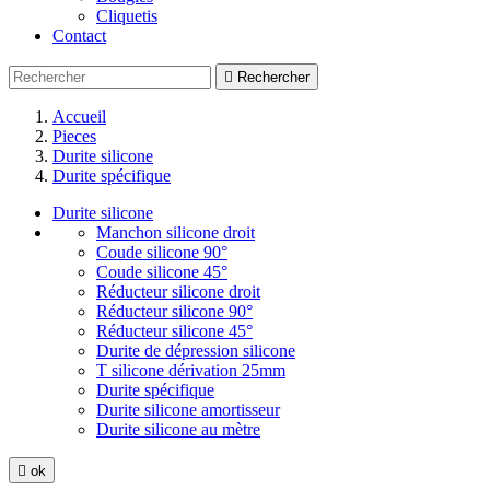
Cliquetis
Contact

Rechercher
Accueil
Pieces
Durite silicone
Durite spécifique
Durite silicone
Manchon silicone droit
Coude silicone 90°
Coude silicone 45°
Réducteur silicone droit
Réducteur silicone 90°
Réducteur silicone 45°
Durite de dépression silicone
T silicone dérivation 25mm
Durite spécifique
Durite silicone amortisseur
Durite silicone au mètre

ok