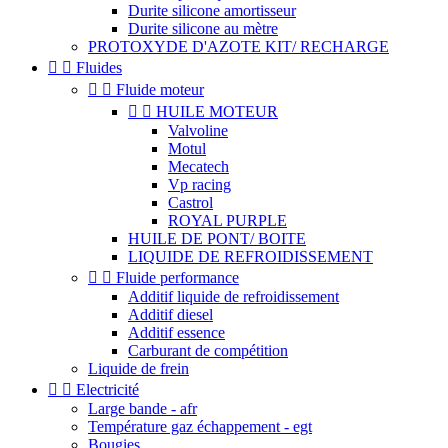
Durite silicone amortisseur
Durite silicone au mètre
PROTOXYDE D'AZOTE KIT/ RECHARGE


Fluides


Fluide moteur


HUILE MOTEUR
Valvoline
Motul
Mecatech
Vp racing
Castrol
ROYAL PURPLE
HUILE DE PONT/ BOITE
LIQUIDE DE REFROIDISSEMENT


Fluide performance
Additif liquide de refroidissement
Additif diesel
Additif essence
Carburant de compétition
Liquide de frein


Electricité
Large bande - afr
Température gaz échappement - egt
Bougies