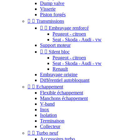
Dump valve
Visserie
Piston forgés


Transmissions


Embrayage renforcé
Peugeot - citroen
Seat - Skoda - Audi - vw
Support moteur


Silent bloc
Peugeot - citroen
Seat - Skoda - Audi - vw
Renault
Embrayage origine
Différentiel autobloquant


Echappement
Flexible échappement
Manchons échappement
V-band
Inox
Isolation
Terminaison
Collecteur


Turbo neuf
Accessoires turbo