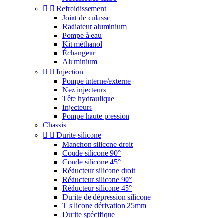


Refroidissement
Joint de culasse
Radiateur aluminium
Pompe à eau
Kit méthanol
Échangeur
Aluminium


Injection
Pompe interne/externe
Nez injecteurs
Tête hydraulique
Injecteurs
Pompe haute pression
Chassis


Durite silicone
Manchon silicone droit
Coude silicone 90°
Coude silicone 45°
Réducteur silicone droit
Réducteur silicone 90°
Réducteur silicone 45°
Durite de dépression silicone
T silicone dérivation 25mm
Durite spécifique