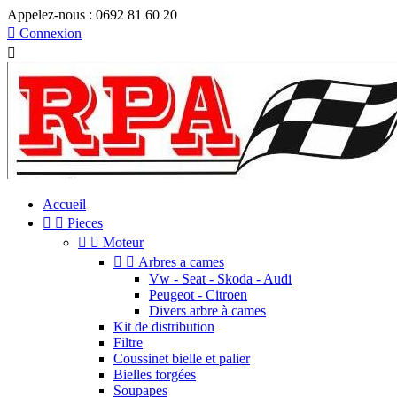
Appelez-nous :
0692 81 60 20

Connexion

Accueil


Pieces


Moteur


Arbres a cames
Vw - Seat - Skoda - Audi
Peugeot - Citroen
Divers arbre à cames
Kit de distribution
Filtre
Coussinet bielle et palier
Bielles forgées
Soupapes