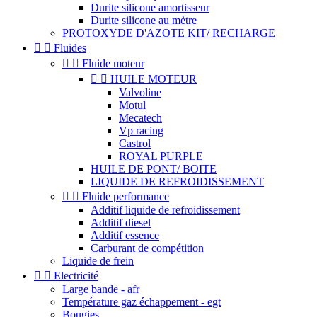
Durite silicone amortisseur
Durite silicone au mètre
PROTOXYDE D'AZOTE KIT/ RECHARGE


Fluides


Fluide moteur


HUILE MOTEUR
Valvoline
Motul
Mecatech
Vp racing
Castrol
ROYAL PURPLE
HUILE DE PONT/ BOITE
LIQUIDE DE REFROIDISSEMENT


Fluide performance
Additif liquide de refroidissement
Additif diesel
Additif essence
Carburant de compétition
Liquide de frein


Electricité
Large bande - afr
Température gaz échappement - egt
Bougies