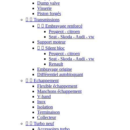
Dump valve
Visserie
Piston forgés


Transmissions


Embrayage renforcé
Peugeot - citroen
Seat - Skoda - Audi - vw
Support moteur


Silent bloc
Peugeot - citroen
Seat - Skoda - Audi - vw
Renault
Embrayage origine
Différentiel autobloquant


Echappement
Flexible échappement
Manchons échappement
V-band
Inox
Isolation
Terminaison
Collecteur


Turbo neuf
Accessoires turbo