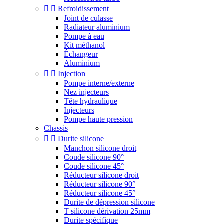


Refroidissement
Joint de culasse
Radiateur aluminium
Pompe à eau
Kit méthanol
Échangeur
Aluminium


Injection
Pompe interne/externe
Nez injecteurs
Tête hydraulique
Injecteurs
Pompe haute pression
Chassis


Durite silicone
Manchon silicone droit
Coude silicone 90°
Coude silicone 45°
Réducteur silicone droit
Réducteur silicone 90°
Réducteur silicone 45°
Durite de dépression silicone
T silicone dérivation 25mm
Durite spécifique