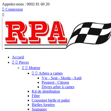
Appelez-nous :
0692 81 60 20

Connexion

Accueil


Pieces


Moteur


Arbres a cames
Vw - Seat - Skoda - Audi
Peugeot - Citroen
Divers arbre à cames
Kit de distribution
Filtre
Coussinet bielle et palier
Bielles forgées
Soupapes