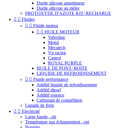
Durite silicone amortisseur
Durite silicone au mètre
PROTOXYDE D'AZOTE KIT/ RECHARGE


Fluides


Fluide moteur


HUILE MOTEUR
Valvoline
Motul
Mecatech
Vp racing
Castrol
ROYAL PURPLE
HUILE DE PONT/ BOITE
LIQUIDE DE REFROIDISSEMENT


Fluide performance
Additif liquide de refroidissement
Additif diesel
Additif essence
Carburant de compétition
Liquide de frein


Electricité
Large bande - afr
Température gaz échappement - egt
Bougies