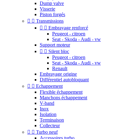
Dump valve
Visserie
Piston forgés


Transmissions


Embrayage renforcé
Peugeot - citroen
Seat - Skoda - Audi - vw
Support moteur


Silent bloc
Peugeot - citroen
Seat - Skoda - Audi - vw
Renault
Embrayage origine
Différentiel autobloquant


Echappement
Flexible échappement
Manchons échappement
V-band
Inox
Isolation
Terminaison
Collecteur


Turbo neuf
Accessoires turbo